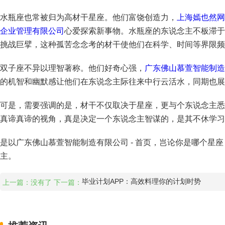
水瓶座也常被归为高材干星座。他们富饶创造力，
上海嫣也然网
企业管理有限公司
心爱探索新事物。水瓶座的东说念主不板滞
挑战巨擘，这种孤苦念念考的材干使他们在科学、时间等界限频
双子座不异以理智著称。他们好奇心强，
广东佛山慕萱智能制造有
的机智和幽默感让他们在东说念主际往来中行云活水，同期也展
可是，需要强调的是，材干不仅取决于星座，更与个东说念主悉
真谛真谛的视角，真是决定一个东说念主智谋的，是其不休学习
是以广东佛山慕萱智能制造有限公司 - 首页，岂论你是哪个星
主。
毕业计划APP：高效料理你的计划时势
上一篇：没有了 下一篇：