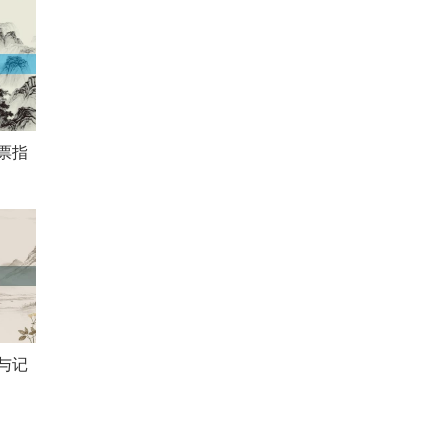
票指
与记