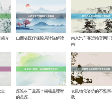
司简介
山西省医疗保险局计谋解读
南京汽车客运站官网订
南
大全
座谁材干最高？揭秘最理智
仓鼠物化姿势的不雅察
的星座！
载